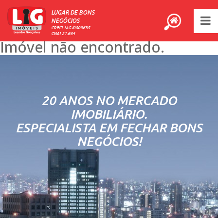
LUGAR DE BONS
NEGÓCIOS
CRECI-MGJ0009635
CNAI 21.664
Imóvel não encontrado.
20 ANOS NO MERCADO
IMOBILIÁRIO.
ESPECIALISTA EM FECHAR BONS
NEGÓCIOS!