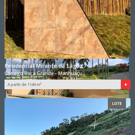
Residencial Mirante da Lagoa
Córrego Roça Grande - Manhuaçu
+
A partir de 1140 m²
LOTE