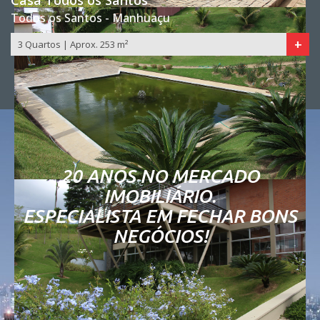
Todos os Santos - Manhuaçu
+
3 Quartos | Aprox. 253 m²
20 ANOS NO MERCADO
IMOBILIÁRIO.
ESPECIALISTA EM FECHAR BONS
NEGÓCIOS!