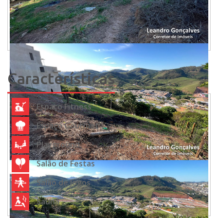
Características
Espaço Fitness
Espaço Gourmet
Playground
Salão de Festas
Salão de Jogos
Sauna