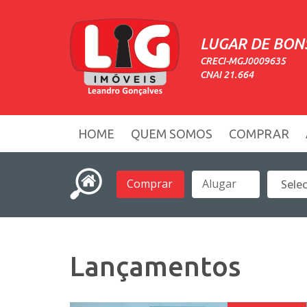
LUGAR DE BON
CRECI-MGJ0009635
CNAI 21.664
HOME
QUEM SOMOS
COMPRAR
Comprar
Alugar
Lançamentos