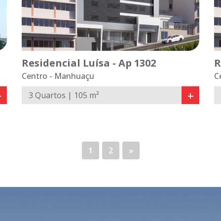
Residencial Luísa - Ap 1302
R
Centro - Manhuaçu
C
+
+
3 Quartos | 105 m²
1
2
»