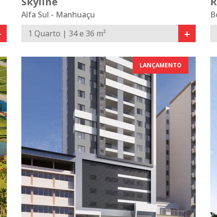
Skyline
R
Alfa Sul - Manhuaçu
B
+
+
1 Quarto | 34 e 36 m²
LANÇAMENTO