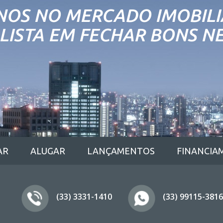
NOS NO MERCADO IMOBILI
LISTA EM FECHAR BONS N
AR
ALUGAR
LANÇAMENTOS
FINANCIA
(33) 3331-1410
(33) 99115-3816