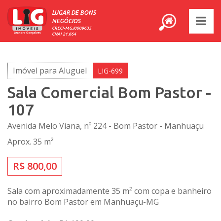
LUGAR DE BONS
NEGÓCIOS
CRECI-MGJ0009635
CNAI 21.664
Imóvel para Aluguel
LIG-699
Sala Comercial Bom Pastor -
107
Avenida Melo Viana, nº 224 - Bom Pastor - Manhuaçu
Aprox. 35 m²
R$ 800,00
Sala com aproximadamente 35 m² com copa e banheiro
no bairro Bom Pastor em Manhuaçu-MG