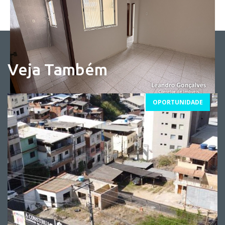
Veja Também
OPORTUNIDADE