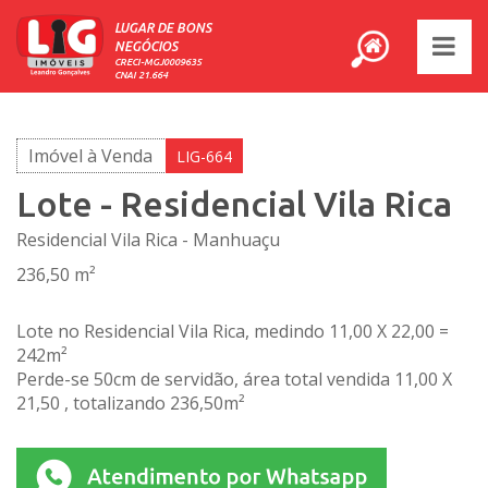
LUGAR DE BONS
NEGÓCIOS
CRECI-MGJ0009635
CNAI 21.664
Imóvel à Venda
LIG-664
Lote - Residencial Vila Rica
Residencial Vila Rica - Manhuaçu
236,50 m²
Lote no Residencial Vila Rica, medindo 11,00 X 22,00 =
242m²
Perde-se 50cm de servidão, área total vendida 11,00 X
21,50 , totalizando 236,50m²