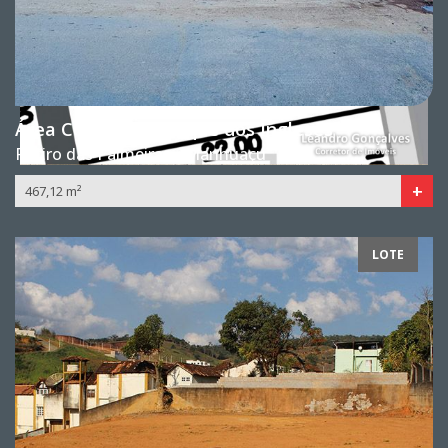
Área Comercial Bosque dos Ingleses
Retiro das Palmeiras - Manhuaçu
+
467,12 m²
LOTE