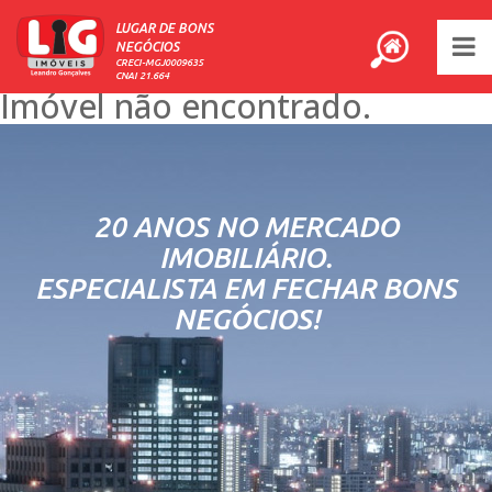
LUGAR DE BONS
NEGÓCIOS
CRECI-MGJ0009635
CNAI 21.664
Imóvel não encontrado.
20 ANOS NO MERCADO
IMOBILIÁRIO.
ESPECIALISTA EM FECHAR BONS
NEGÓCIOS!